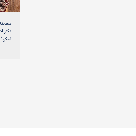
مسابقه 
دکتر ا
اسکو “