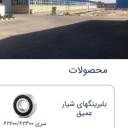
محصولات
بلبرینگهای شیار
عمیق
سری 62200/62300