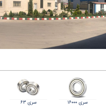
سری 16000
سری 63