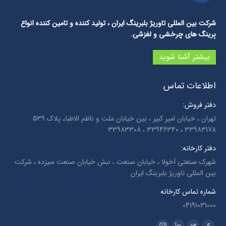
شرکت بین المللی تاوریژ بلبرینگ ایران
، تولید کننده و تامین کننده انواع
بِرینگ های چرخشی و لغزشی.
بیشتر آشنا شوید
اطلاعات تماس
دفتر فروش:
تهران ، خیابان امیر کبیر ، بین خیابان ملت و ناظم الاطباء پلاک 539
33983178 ، 33946340 ، 33983308
دفتر کارخانه:
شهرک صنعتی آخولا ، خیابان صنعت ، نبش خیابان صنعت سیزده ، شرکت
بین المللی تاوریژ بلبرینگ ایران
شماره تماس کارخانه
04191031000
Find us on: