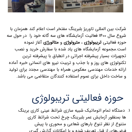
شرکت بین المللی تاوریژ بلبرینگ مفتخر است اعلام کند همزمان با
شروع سال 1400 فعالیت آزمایشگاه های سه گانه خود را در حول سه
حوزه فعالیتی
تریبولوژی
،
مترولوژی
و
متالورژی
آغاز نموده
است.مجموعه آزمایشگاه های یاد شده با سفارش خرید و نصب
تجهیزات بسیار پیشرفته اجرائی در انطباق با پیشرفته ترین
تکنولوژی های روز و با جذب و تربیت نیرو های انسانی خبره آماده
ارائه خدمات مهندسی معکوس همراه با مهندسی مجدد برای تولید
و ساخت داخل برای عموم استفاده کنندگان متقاضی می باشد.
حوزه فعالیتی تریبولوژی
دستگاه تمام اتوماتیک شبیه سازی شرائط عینی کاری برینگ
ها بمنظور آزمایش عمر بلبرینگ چرخ تحت شرائط کاری
متنوع از نظر تنوع بارهای شعاعی و محوری با پیش
فرض‌های از قبل تعریف شده و با امکانات گزارش گیری