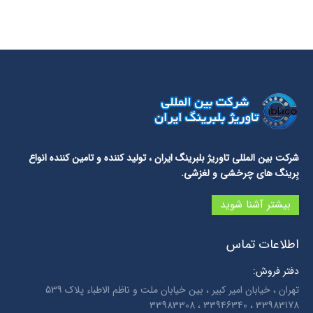
شرکت بین المللی تاوریژ بلبرینگ ایران
، تولید کننده و تامین کننده انواع
بِرینگ های چرخشی و لغزشی.
بیشتر آشنا شوید
اطلاعات تماس
دفتر فروش:
تهران ، خیابان امیر کبیر ، بین خیابان ملت و ناظم الاطباء پلاک 539
33983178 ، 33946340 ، 33983308