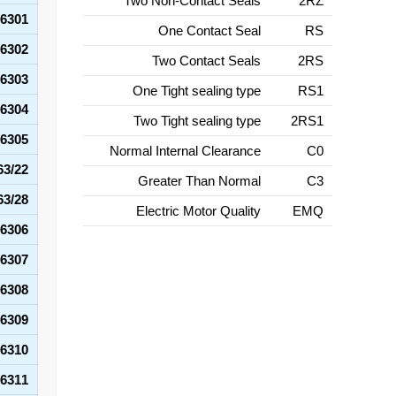
Two Non-Contact Seals
2RZ
6301
One Contact Seal
RS
6302
Two Contact Seals
2RS
6303
One Tight sealing type
RS1
6304
Two Tight sealing type
2RS1
6305
Normal Internal Clearance
C0
63/22
Greater Than Normal
C3
63/28
Electric Motor Quality
EMQ
6306
6307
6308
6309
6310
6311