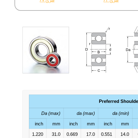
سری 62
سری 60
Preferred Shoulde
Da (max)
da (max)
da (min)
inch
mm
inch
mm
inch
mm
1.220
31.0
0.669
17.0
0.551
14.0