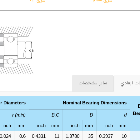
سری 16000
سری 63
 ابعادي
ساير مشخصات
r Diameters
Nominal Bearing Dimensions
Be
r (min)
B,C
D
d
inch
mm
inch
mm
inch
mm
inch
mm
0.024
0.6
0.4331
11
1.3780
35
0.3937
10