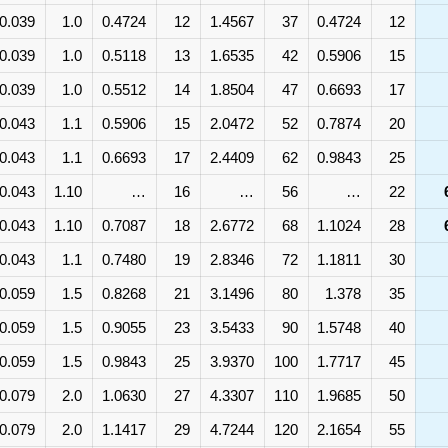
0.039
1.0
0.4724
12
1.4567
37
0.4724
12
0.039
1.0
0.5118
13
1.6535
42
0.5906
15
0.039
1.0
0.5512
14
1.8504
47
0.6693
17
0.043
1.1
0.5906
15
2.0472
52
0.7874
20
0.043
1.1
0.6693
17
2.4409
62
0.9843
25
0.043
1.10
…
16
…
56
…
22
0.043
1.10
0.7087
18
2.6772
68
1.1024
28
0.043
1.1
0.7480
19
2.8346
72
1.1811
30
0.059
1.5
0.8268
21
3.1496
80
1.378
35
0.059
1.5
0.9055
23
3.5433
90
1.5748
40
0.059
1.5
0.9843
25
3.9370
100
1.7717
45
0.079
2.0
1.0630
27
4.3307
110
1.9685
50
0.079
2.0
1.1417
29
4.7244
120
2.1654
55