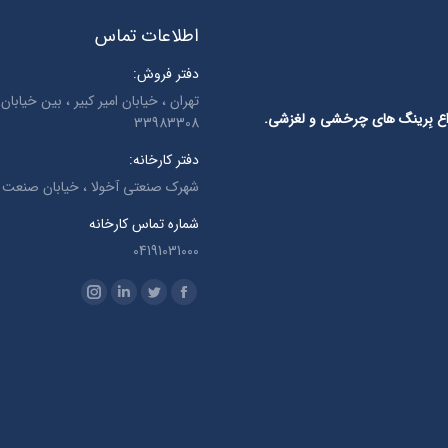
اطلاعات تماس
دفتر فروش:
انواع بِرینگ های چرخشی و لغزشی.
33983308
دفتر کارخانه:
شهرک صنعتی آخولا ، خیابان صنعت ، 
شماره تماس کارخانه
04191031000
Find us on:
Instagram
Linkedin
Twitter
Facebook
page
page
page
page
opens
opens
opens
opens
in
in
in
in
new
new
new
new
window
window
window
window