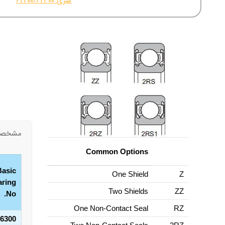
سری 62200/62300
مشخصات
Common Options
Basic
One Shield
Z
aring
Two Shields
ZZ
No.
One Non-Contact Seal
RZ
6300