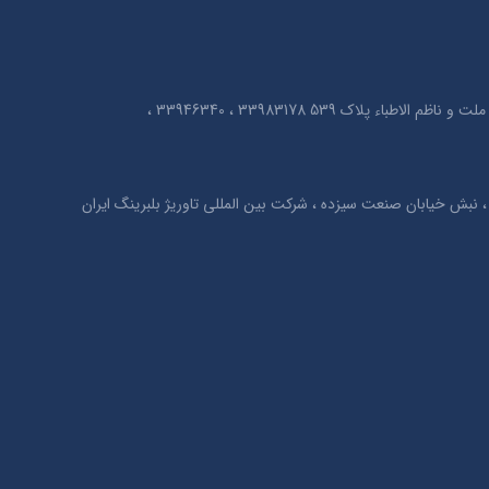
تهران ، خیابان امیر کبیر ، بین خیابان ملت و ناظم الاطباء پلاک 539 33983178 ، 33946340 ،
نبش خیابان صنعت سیزده ، شرکت بین المللی تاوریژ بلبرینگ ایران