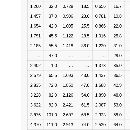
1.260
32.0
0.728
18.5
0.656
16.7
1.457
37.0
0.906
23.0
0.781
19.8
1.654
42.0
1.005
25.5
0.866
22.0
1.791
45.5
1.122
28.5
1.016
25.8
2.185
55.5
1.418
36.0
1.220
31.0
…
47.0
…
…
…
29.0
2.402
1.0
…
…
1.378
35.0
2.579
65.5
1.693
43.0
1.437
36.5
2.835
72.0
1.850
47.0
1.688
42.9
3.228
82.0
2.126
54.0
1.890
48.0
3.622
92.0
2.421
61.5
2.087
53.0
3.976
101.0
2.697
68.5
2.323
59.0
4.370
111.0
2.913
74.0
2.520
64.0