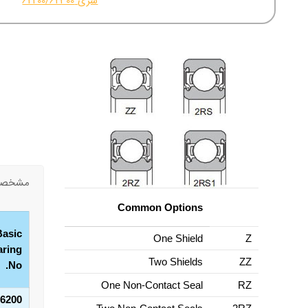
سری 62200/62300
مشخصات
Common Options
Basic
One Shield
Z
aring
Two Shields
ZZ
No.
One Non-Contact Seal
RZ
6200