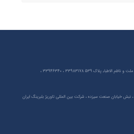
تهران ، خیابان امیر کبیر ، بین خیابان ملت و ناظم الاطباء پلاک 539 33983178 ، 33946340 ،
نبش خیابان صنعت سیزده ، شرکت بین المللی تاوریژ بلبرینگ ایران