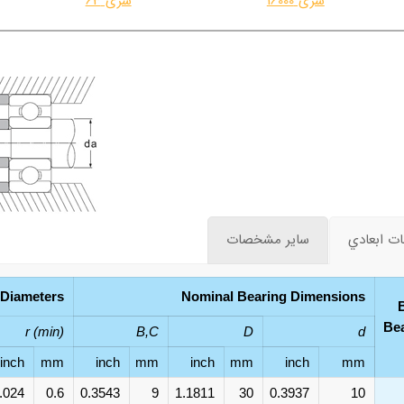
سری 16000
سری 63
 ابعادي
ساير مشخصات
 Diameters
Nominal Bearing Dimensions
Be
r (min)
B,C
D
d
inch
mm
inch
mm
inch
mm
inch
mm
.024
0.6
0.3543
9
1.1811
30
0.3937
10