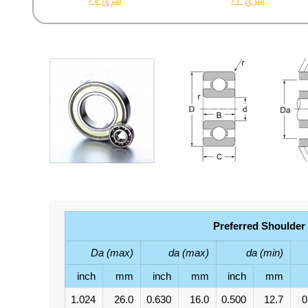
سری 62
سری 60
Preferred Shoulder
Da (max)
da (max)
da (min)
inch
mm
inch
mm
inch
mm
1.024
26.0
0.630
16.0
0.500
12.7
0