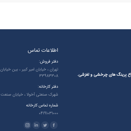
اطلاعات تماس
دفتر فروش:
انواع بِرینگ های چرخشی و لغزشی.
33983308
دفتر کارخانه:
شهرک صنعتی آخولا ، خیابان صنعت ، 
شماره تماس کارخانه
04191031000
Find us on:
Instagram
Linkedin
Twitter
Facebook