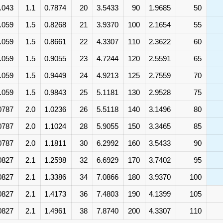
.043
1.1
0.7874
20
3.5433
90
1.9685
50
.059
1.5
0.8268
21
3.9370
100
2.1654
55
.059
1.5
0.8661
22
4.3307
110
2.3622
60
.059
1.5
0.9055
23
4.7244
120
2.5591
65
.059
1.5
0.9449
24
4.9213
125
2.7559
70
.059
1.5
0.9843
25
5.1181
130
2.9528
75
0787
2.0
1.0236
26
5.5118
140
3.1496
80
0787
2.0
1.1024
28
5.9055
150
3.3465
85
0787
2.0
1.1811
30
6.2992
160
3.5433
90
0827
2.1
1.2598
32
6.6929
170
3.7402
95
0827
2.1
1.3386
34
7.0866
180
3.9370
100
0827
2.1
1.4173
36
7.4803
190
4.1399
105
0827
2.1
1.4961
38
7.8740
200
4.3307
110