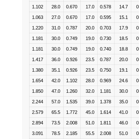
1.102
28.0
0.670
17.0
0.578
14.7
0
1.063
27.0
0.670
17.0
0.595
15.1
0
1.220
31.0
0.787
20.0
0.703
17.9
0
1.181
30.0
0.749
19.0
0.730
18.5
0
1.181
30.0
0.749
19.0
0.740
18.8
0
1.417
36.0
0.926
23.5
0.787
20.0
0
1.380
35.1
0.926
23.5
0.750
19.1
0
1.654
42.0
1.102
28.0
0.969
24.6
0
1.850
47.0
1.260
32.0
1.181
30.0
0
2.244
57.0
1.535
39.0
1.378
35.0
0
2.579
65.5
1.772
45.0
1.614
41.0
0
2.894
73.5
2.008
51.0
1.811
46.0
0
3.091
78.5
2.185
55.5
2.008
51.0
0