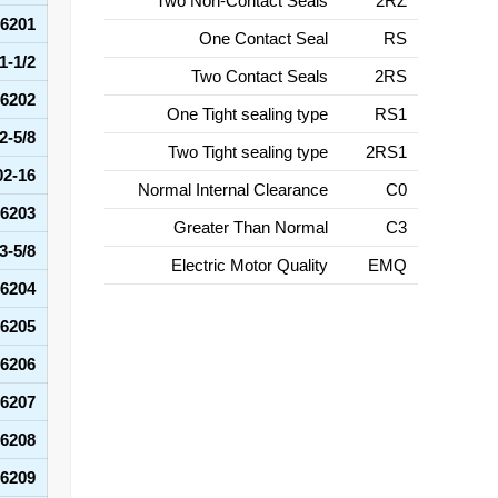
Two Non-Contact Seals
2RZ
6201
One Contact Seal
RS
1-1/2
Two Contact Seals
2RS
6202
One Tight sealing type
RS1
2-5/8
Two Tight sealing type
2RS1
02-16
Normal Internal Clearance
C0
6203
Greater Than Normal
C3
3-5/8
Electric Motor Quality
EMQ
6204
6205
6206
6207
6208
6209