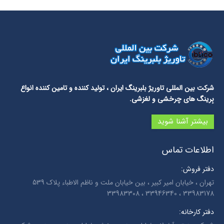
شرکت بین المللی تاوریژ بلبرینگ ایران
، تولید کننده و تامین کننده انواع
بِرینگ های چرخشی و لغزشی.
بیشتر آشنا شوید
اطلاعات تماس
دفتر فروش:
تهران ، خیابان امیر کبیر ، بین خیابان ملت و ناظم الاطباء پلاک 539
33983178 ، 33946340 ، 33983308
دفتر کارخانه: