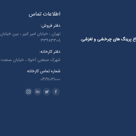
اطلاعات تماس
دفتر فروش:
انواع بِرینگ های چرخشی و لغزشی.
33983308
دفتر کارخانه:
شهرک صنعتی آخولا ، خیابان صنعت ، 
شماره تماس کارخانه
04191031000
Find us on:
Instagram
Linkedin
Twitter
Facebook
page
page
page
page
opens
opens
opens
opens
in
in
in
in
new
new
new
new
window
window
window
window