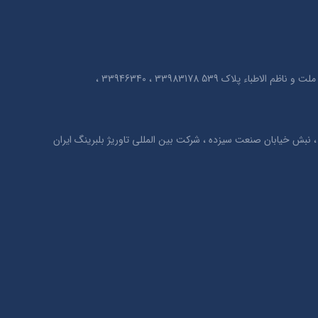
تهران ، خیابان امیر کبیر ، بین خیابان ملت و ناظم الاطباء پلاک 539 33983178 ، 33946340 ،
نبش خیابان صنعت سیزده ، شرکت بین المللی تاوریژ بلبرینگ ایران