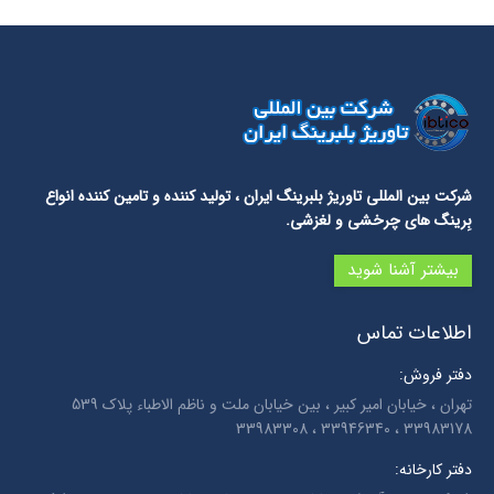
شرکت بین المللی تاوریژ بلبرینگ ایران
، تولید کننده و تامین کننده انواع
بِرینگ های چرخشی و لغزشی.
بیشتر آشنا شوید
اطلاعات تماس
دفتر فروش:
تهران ، خیابان امیر کبیر ، بین خیابان ملت و ناظم الاطباء پلاک 539
33983178 ، 33946340 ، 33983308
دفتر کارخانه: