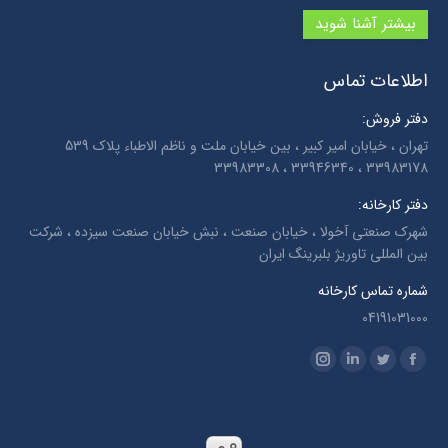
بیشتر آشنا شوید
اطلاعات تماس
دفتر فروش:
تهران ، خیابان امیر کبیر ، بین خیابان ملت و ناظم الاطباء پلاک 539
33983178 ، 33946340 ، 33983308
دفتر کارخانه:
شهرک صنعتی آخولا ، خیابان صنعت ، نبش خیابان صنعت سیزده ، شرکت
بین المللی تاوریژ بلبرینگ ایران
شماره تماس کارخانه
04191031000
Find us on:
Instagram
Linkedin
Twitter
Facebook
page
page
page
page
opens
opens
opens
opens